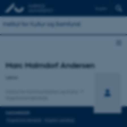
English
Institut for Kultur og Samfund
Titel
Marc Malmdorf Andersen
Primær tilknytning
Lektor
Institut for Kommunikation og Kultur
Kognitionsvidenskab
FAGOMRÅDER
Kognitionsvidenskab
Kognitiv udvikling