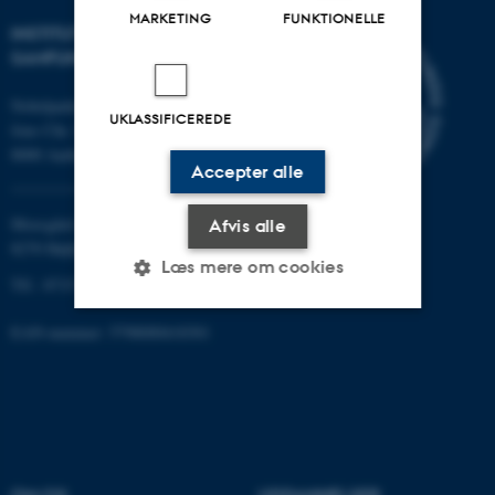
MARKETING
FUNKTIONELLE
INSTITUT FOR KULTUR OG
SAMFUND
Nobelparken
UKLASSIFICEREDE
Jens Chr. Skous vej 7
8000 Aarhus C
Accepter alle
Moesgård Allé 20
Afvis alle
8270 Højbjerg
Læs mere om cookies
Tlf.: 8715 0000
EAN-nummer: 5798000418301
Nødvendige
Statistiske
Marketing
Funktionelle
Uklassificerede
Nødvendige cookies hjælper
OM OS
UDDANNELSER