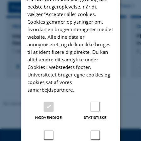
vedhæftet
Flere
bedste brugeroplevelse, når du
Projekter
Aktiviteter
vælger ”Accepter alle” cookies.
Cookies gemmer oplysninger om,
PROJEKT
F
hvordan en bruger interagerer med et
Integrating Scientific Fear Research into the
P
website. Alle dine data er
Design of Immersive Horror Escape Rooms
i
anonymiseret, og de kan ikke bruges
til at identificere dig direkte. Du kan
1. aug. 2025
-
31. jul. 2026
3.
altid ændre dit samtykke under
Cookies i webstedets footer.
Universitetet bruger egne cookies og
cookies sat af vores
samarbejdspartnere.
Revideret 20.10.2025
-
Camilla Dimke Waldstrøm
NØDVENDIGE
STATISTISKE