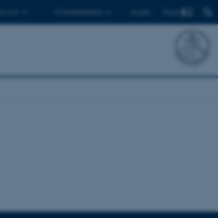
Find
 ph.d.er
Til medarbejdere
English