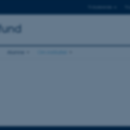
Til studerende
Til
mfund
Alumne
Om instituttet