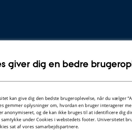
s giver dig en bedre brugerop
TIDSSKRIFTARTIKEL
TIDSSKRIF
itet kan give dig den bedste brugeroplevelse, når du vælger ”A
Computational Phenotyping of
Delinea
es gemmer oplysninger om, hvordan en bruger interagerer med
Aberrant Belief Updating in
model-
er anonymiseret, og de kan ikke bruges til at identificere dig d
Individuals With Schizotypal Traits
decisio
t samtykke under Cookies i webstedets footer. Universitetet br
and Schizophrenia
Mikus, N
kies sat af vores samarbejdspartnere.
Mikus, N. +2.
Proceeding