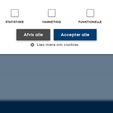
Sciences
Biological Psychiatry
STATISTISKE
MARKETING
FUNKTIONELLE
Afvis alle
Accepter alle
Fagfællebedømt
Fagfæll
Digital
version
Læs mere om cookies
vedhæftet
Statistiske
Marketing
Funktionelle
es hjælper med at gøre hjemmesiden brugbar ved at aktiv
nktioner som navigation mm. Hjemmesiden kan ikke funge