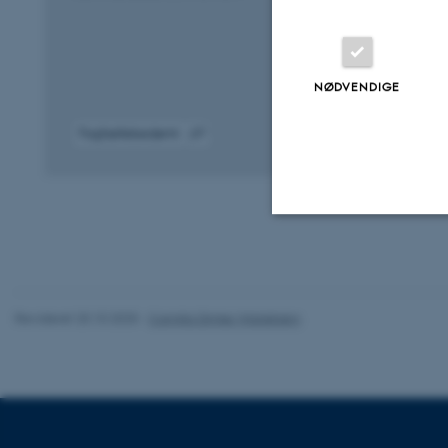
NØDVENDIGE
Fagfællebedømt
Digital
version
vedhæftet
Nødvendige
Revideret 20.10.2025
-
Camilla Dimke Waldstrøm
Nødvendige cooki
grundlæggende fu
cookies.