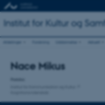
Institut for Kultur og Sa
Afdelinger
Forskning
Uddannelse
Aktuelt
Nace Mikus
Titel
Primær tilknytning
Postdoc
Institut for Kommunikation og Kultur
Kognitionsvidenskab