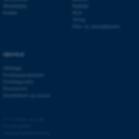
be_typo_user
TYPO3 Association
Medarbejdere
Kandidat
.au.dk
Kontakt
Ph.D.
Tilvalg
Efter- og videreuddannelse
fe_typo_user
Typo3 Association
.au.dk
GENVEJE
Afdelinger
Forskningsprogrammer
Forskningscentre
Presseservice
Eksaminatorer og censorer
ASP.NET_SessionId
©
—
Cookies på au.dk
Microsoft Corporation
.au.dk
Privatlivspolitik
Tilgængelighedserklæring