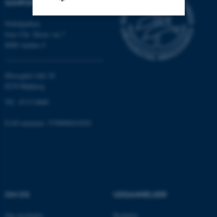
SAMFUND
Nobelparken
Jens Chr. Skous vej 7
Nødvendige
Statistiske
Marketing
8000 Aarhus C
Funktionelle
Uklassificerede
Moesgård Allé 20
8270 Højbjerg
Nødvendige cookies hjælper
Tlf.: 8715 0000
med at gøre hjemmesiden
brugbar ved at aktivere nogle
EAN-nummer: 5798000418301
grundlæggende funktioner
som navigation mm.
Hjemmesiden kan ikke
fungerer uden disse cookies.
OM OS
UDDANNELSER
Navn
Udbyder / Domæne
Om instituttet
Bachelor