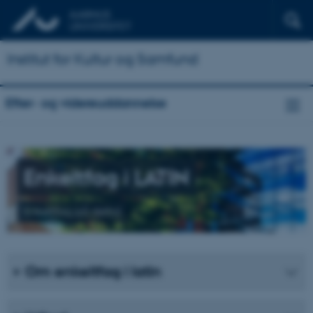
Institut for Kultur og Samfund
Efter- og videreuddannelse
Enkeltfag i LATIN
Enkeltfag på deltid
Om enkeltfag i latin