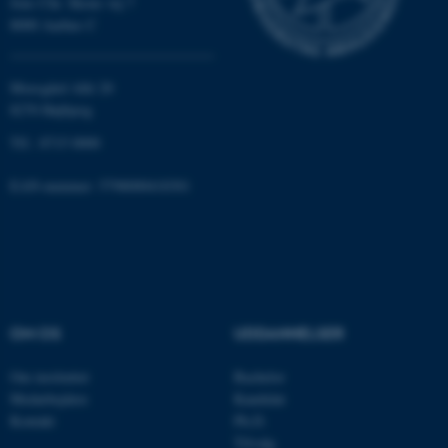
Jens Chr. Skous vej 7
8000 Aarhus C
fe_typo_user
Typo3 Association
.au.dk
Moesgård Allé 20
8270 Højbjerg
Tlf.: 8715 0000
EAN-nummer: 5798000418301
OM OS
UDDANNELSER
ASP.NET_SessionId
Microsoft Corporation
.au.dk
Om instituttet
Bachelor
Medarbejdere
Kandidat
Kontakt
Ph.D.
Tilvalg