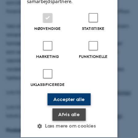
samarbejdspartnere.
som blev finansieret af Det Danske Nationale
Forskningsfond (2015-2025) og var ledet af Rubina Raja.
Ved at udforske det moderne samfunds rødder gennem
NØDVENDIGE
STATISTISKE
arkæologisk forskning kan lyttere lære mere om
fortidens samfund og roden til moderne udfordringer
som social ulighed, klimaforandringer og kulturelle
MARKETING
FUNKTIONELLE
identiteter, hvilket fremmer en nuanceret
verdensopfattelse og en stærkere forbindelse til vores
fælles kulturarv.
UKLASSIFICEREDE
Link til den danske kanal:
https://linktr.ee/UrbanOpinion
Accepter alle
Link til den engelske
Afvis alle
kanal:
https://linktr.ee/UrbanOpinion_EnglishEdition
Læs mere om cookies
Produktionsteam og finansiering