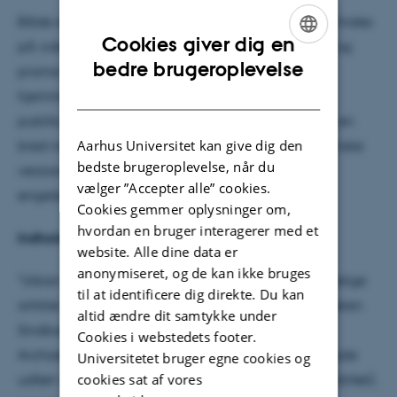
Både danske og engelske versioner af podcasten findes
Cookies giver dig en
på videnslyd.dk, på forskellige streamingtjenester og
ENGLISH
bedre brugeroplevelse
promoveres gennem Current World Archaeologys
DANISH
hjemmeside, som når et bredt
publikum, og podcastserien lægger dermed op til en
Aarhus Universitet kan give dig den
bred national og international rækkevidde. De danske
bedste brugeroplevelse, når du
versioner bliver læst op af Rubina Raja, mens de
vælger ”Accepter alle” cookies.
engelske versioner læses op af Eleanor Q. Neil.
Cookies gemmer oplysninger om,
hvordan en bruger interagerer med et
Indhold baseret på forskning
website. Alle dine data er
anonymiseret, og de kan ikke bruges
"Urban Opinion" er baseret på populærvidenskabelige
til at identificere dig direkte. Du kan
artikler skrevet af arkæologerne Rubina Raja og Søren
altid ændre dit samtykke under
Sindbæk, oprindeligt publiceret i Current World
Cookies i webstedets footer.
Archaeology. Forskningen trækker direkte på arbejde
Universitetet bruger egne cookies og
cookies sat af vores
udført ved Center for Urban Network Evolutions (UrbNet),