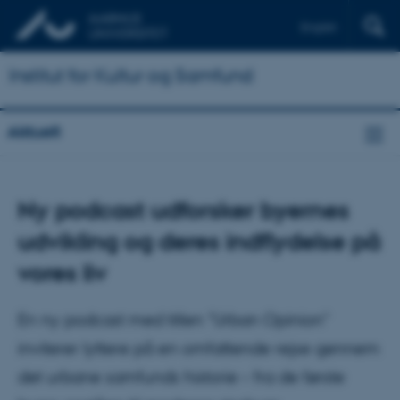
English
Institut for Kultur og Samfund
Aktuelt
Ny podcast udforsker byernes
udvikling og deres indflydelse på
vores liv
En ny podcast med titlen "Urban Opinion"
inviterer lyttere på en omfattende rejse gennem
det urbane samfunds historie – fra de første