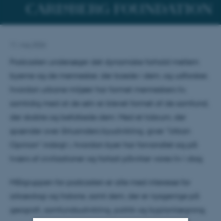
11. maj 2026
Podcasten undersøger det dynamiske forhold mellem
byerne og de mennesker, der boede i dem, og udforsker,
hvordan urbane miljøer har formet menneskers liv,
samtidig med at de selv er blevet formet af de samfund,
der skabte og befolkede dem. Med et tidsrum, der
spænder over årtusinders byudvikling, giver "Urban
Opinion" indsigt i, hvordan byer har forvandlet sig på
tværs af civilisationer og fortsat påvirker vores liv i dag.
Målgruppen for podcasten er alle med interesse for
arkæologi og historie, samt dem, der er nysgerrige på
geografi, samfundsudvikling, politik og byplanlægning.