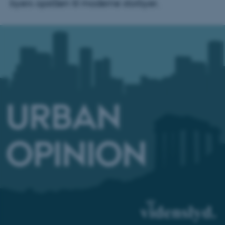
byers opståen til moderne storbyer.