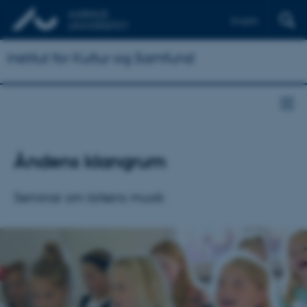
English
Institut for Kultur og Samfund
Åndens klangrum
Seminar om kirkens musik