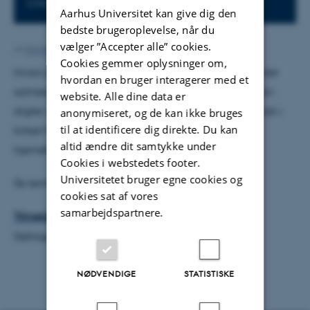
Line Marschner
Aarhus Universitet kan give dig den
bedste brugeroplevelse, når du
vælger ”Accepter alle” cookies.
Af
Michelle Fehlhaber
Cookies gemmer oplysninger om,
Hvad gør musik ved krop, ånd og sjæl? Hvad betyder
hvordan en bruger interagerer med et
salmesang for gudstjeneste og fællesskab? Hvordan
website. Alle dine data er
digter man salmer i nutiden? Hvad kan rytmisk musik i
anonymiseret, og de kan ikke bruges
til at identificere dig direkte. Du kan
kirken? Hvad sagde Grundtvig? Hvad siger
altid ændre dit samtykke under
hjerneforskningen? Hvad siger vi?
Cookies i webstedets footer.
Universitetet bruger egne cookies og
Se seminarprogram
her
cookies sat af vores
samarbejdspartnere.
Tilmelding
senest den 19. april 2015
Deltagerbetaling: 100 kr. til fortæring
NØDVENDIGE
STATISTISKE