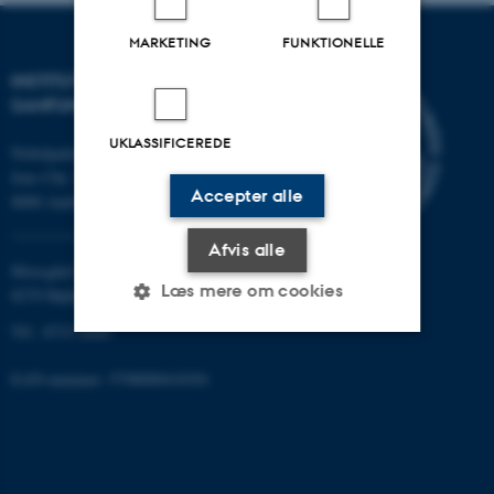
MARKETING
FUNKTIONELLE
INSTITUT FOR KULTUR OG
SAMFUND
UKLASSIFICEREDE
Nobelparken
Jens Chr. Skous vej 7
Accepter alle
8000 Aarhus C
Afvis alle
Moesgård Allé 20
Læs mere om cookies
8270 Højbjerg
Tlf.: 8715 0000
Nødvendige
Statistiske
Marketing
EAN-nummer: 5798000418301
Funktionelle
Uklassificerede