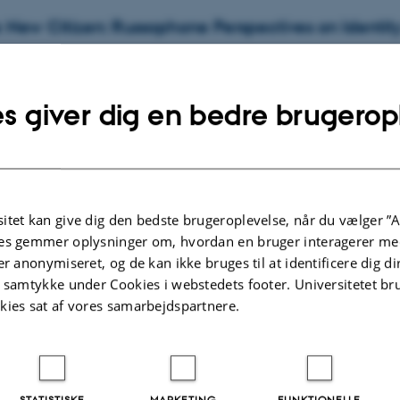
e New Citizen: Russophone Perspectives on Identity
g
28.
april 2026,
kl. 13:15
University M1, build. 1427-149 (AU Conference Center, Frederik Nielsens 
 Dr. Nina Friees
s giver dig en bedre brugerop
r Own Plant-Inspired Japanese Hieroglyph
g
22.
april 2026,
kl. 14:00
tanical Garden.
itet kan give dig den bedste brugeroplevelse, når du vælger ”A
ions with plants inspire language and art? Join this creative workshop in the
es gemmer oplysninger om, hvordan en bruger interagerer med
er anonymiseret, og de kan ikke bruges til at identificere dig d
t samtykke under Cookies i webstedets footer. Universitetet br
 GATEWAY PRESENTS WHEN SHIPS STOP, THE WO
kies sat af vores samarbejdspartnere.
g
14.
april 2026,
kl. 16:30
will be announced directly to registered participants.
DUSTRY EXPERT THOMAS ROSLYNG OLESEN, PHD
STATISTISKE
MARKETING
FUNKTIONELLE