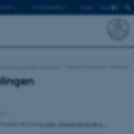
Find
 ph.d.er
Til medarbejdere
English
nde arrangementer i afdelingen
Tidligere arrangementer i afdelingen
elingen
SITY
 Workshop will be held
in Aarhus, Denmark from the 5th of…