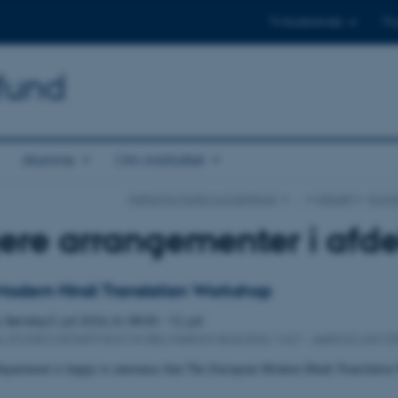
Til studerende
Til
mfund
Alumne
Om instituttet
Institut for Kultur og Samfund
…
Aktuelt
Komme
gere arrangementer i afd
odern Hindi Translation Workshop
,
Søndag
5.
juli 2026,
kl. 08:00
-
12. juli
 STUDIES DEPARTMENT NOBEL PARKEN BUILDING 1467 - AARHUS UNIVER
Department is happy to announce that The European Modern Hindi Translation