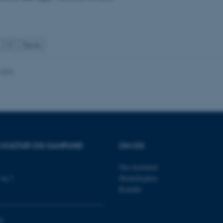
TYPO3 eller Frontend.
30
Dette cookienavn er fo
Typo3 Association
minutter
webindholdsstyringssyst
.au.dk
som en brugersessionside
muligt at gemme bruger
27
Næste
tilfælde er det muligvis
kan indstilles ved defau
dette kan forhindres af 
de fleste tilfælde er det in
.2025
ødelagt i slutningen af 
indeholder en tilfældig id
specifikke brugerdata.
Session
Denne cookie er en purp
Microsoft Corporation
cookie, der bruges af hj
.au.dk
i Microsoft .net- teknolo
til at opretholde en an
Session
Generel formål platform 
Oracle Corporation
R KULTUR OG SAMFUND
OM OS
websteder skrevet i JSP. 
.au.dk
opretholde en anonym br
Session
This cookie is set by w
Om instituttet
Microsoft Corporation
Azure cloud platform. It 
.mitstudie.au.dk
vej 7
Medarbejdere
to make sure the visitor
to the same server in an
Kontakt
Session
This cookie is used by Mi
Microsoft Corporation
your login information
.login.microsoftonline.com
0
4 uger 2
This cookie is used by Mi