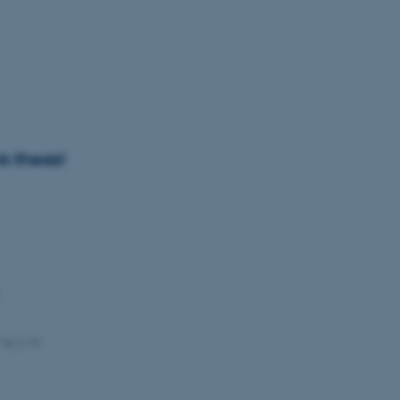
 thesis!
Vej 2-4)