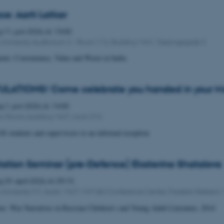
e: Aarti Latkar
g
11.
juni 2026,
kl. 13:00
 University Auditorium 2 – Room 112, Building 1441, Taasingegade 3
ents: Convenience, Value and Waste in India
ATIONS! Come celebrate you handed in your MA
ag
1.
juni 2026,
kl. 14:00
w Room, building 1467, room 316
 GS students and supervisors to an informal reception
tation Seminar (pre-Defence) Ekaterina Shatalova
g
29.
april 2026,
kl. 09:15
University M1, build. 1427-149 (AU Conference Center, Frederik Nielsens 
: War Narratives in Russian Children’s and Young Adult Literature, 2014