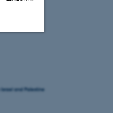
Uklassificerede
ere nogle
rer uden disse
Israel and Palestine
 vores CMS-udbyder,
identificere en backend-
bruger er logget ind i