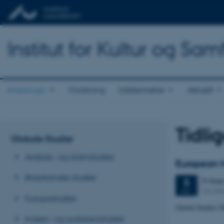
Institut for Kultur og Sa
Afdelinger
Forskning
Uddannelse
Aktuelt
Tidli
Globale Studier
Arabisk- og islamstudier
European M
Brasilianske studier
8 dage
5
GLOBAL
JUL.
Europastudier
Global Studies 
Indien- og sydasienstudier