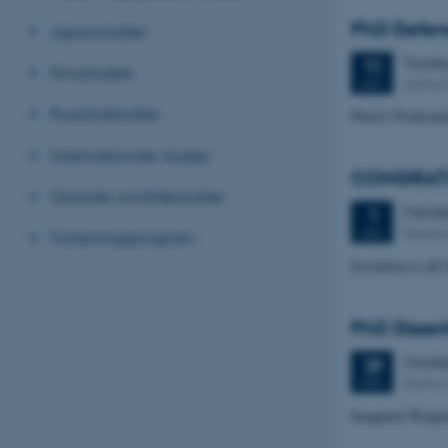
PhD Defenc
Japanstudier
Torsda
11
Kinastudier
Aarhus
JUN.
Ruslandstudier
Plastic Predicam
Internationale studier
CONGRATUL
Globale områdestudier
Mand
1
Rainbo
JUN.
Forskningsprogram
Invitation to all
PhD Disser
Onsda
29
Aarhus 
APR.
Imagined Weapons