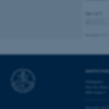
fe_typo_user
Side 1 af 27
1
2
3
…
Revideret 12.11
ASP.NET_SessionId
JSESSIONID
INSTITUT FO
ARRAffinity
Nobelparken
Jens Chr. Skous 
8000 Aarhus C
esctx
Moesgård Allé 2
fpc