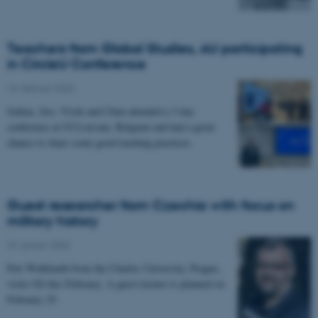
Teachers from Global Studies, AU participating
in CircleU Conference
10. februar 2025
-
Galina, Jiro, Vivek and Chun attended a 3-day
conference at UCLouvain, Belgium and had a great
chance to share some good teaching practices.
Guest researcher from Czechia with focus on
military history
29. januar 2025
-
Petr Wohlmuth from the Charles University, Prague,
visits GS this February. A guest lecture is planned on
February 25.