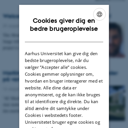
Welcome, PhD Student Toke Kløve Junge!
Cookies giver dig en
29. august 2024
-
ENGLISH
bedre brugeroplevelse
This Monday, September 2, PhD Student, Toke Kløve
DANISH
Junge will have his first day at Global Studies! His
project is called: "A House Moving Around the…
Aarhus Universitet kan give dig den
bedste brugeroplevelse, når du
vælger ”Accepter alle” cookies.
Maritimt projekt åbner for karrieremuligheder
Cookies gemmer oplysninger om,
på vandet
hvordan en bruger interagerer med et
website. Alle dine data er
13. august 2024
-
anonymiseret, og de kan ikke bruges
”AU Maritime Gateway” hedder et nyt initiativ, der
til at identificere dig direkte. Du kan
skal skabe flere forsknings- og jobforbindelser mellem
altid ændre dit samtykke under
den maritime branche og Aarhus Universitet.…
Cookies i webstedets footer.
Universitetet bruger egne cookies og