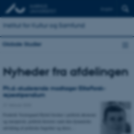
English
Institut for Kultur og Samfund
Globale Studier
Nyheder fra afdelingen
Ph.d.-studerende modtager EliteForsk-
rejsestipendium
27. februar 2025
-
Frederik Vestergaard Hyttel forsker i politisk økonomi
og europæisk, politisk historie samt den dynamiske
udvikling af politiske begreber og deres…