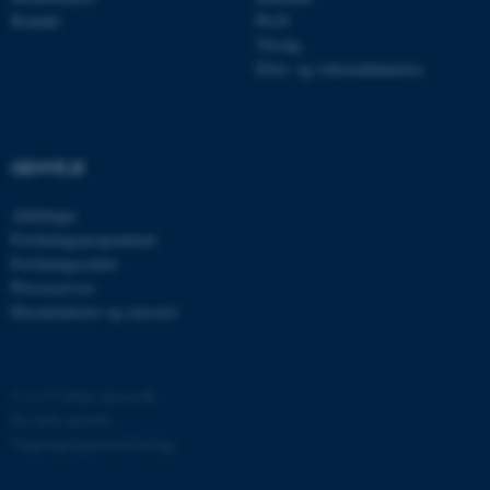
Kontakt
Ph.D.
JSESSIONID
Oracle Corporation
Tilvalg
.au.dk
Efter- og videreuddannelse
ARRAffinity
Microsoft Corporation
.mitstudie.au.dk
GENVEJE
Afdelinger
Forskningsprogrammer
Forskningscentre
esctx
Microsoft Corporation
Presseservice
.login.microsoftonline.com
Eksaminatorer og censorer
fpc
Microsoft Corporation
login.microsoftonline.com
©
—
Cookies på au.dk
__cf_bm
Cloudflare Inc.
.pure.au.dk
Privatlivspolitik
Tilgængelighedserklæring