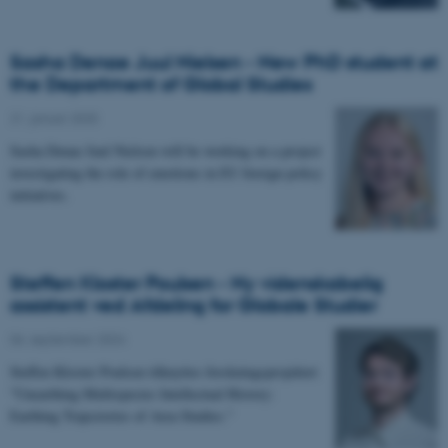
Sasha Denae Juul Nielsen - New PhD student at
the Department of Global Studies
21. januar 2025
-
Sasha Denae Juul Nielsen will be working on a project
investigating the role of emotions in EU foreign policy
initiatives.
Steffen Kloster Poulsen - Ny videnskabelig
assistent ved Afdeling for Globale Studier
06. september 2024
-
Steffen Kloster Poulsen tilknyttes forskningsprojektet:
"Unearthing Multispecies Intellectual History:
Earthing Trajectories of Area Studies."