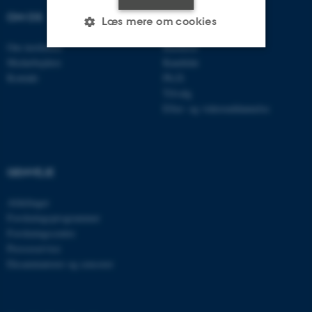
OM OS
UDDANNELSER
Læs mere om cookies
Om instituttet
Bachelor
Medarbejdere
Kandidat
Nødvendige
Statistiske
Marketing
Kontakt
Ph.D.
Tilvalg
Funktionelle
Uklassificerede
Efter- og videreuddannelse
Nødvendige cookies hjælper
GENVEJE
med at gøre hjemmesiden
brugbar ved at aktivere nogle
Afdelinger
grundlæggende funktioner
Forskningsprogrammer
som navigation mm.
Forskningscentre
Hjemmesiden kan ikke
Presseservice
fungerer uden disse cookies.
Eksaminatorer og censorer