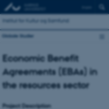
English
Institut for Kultur og Samfund
Globale Studier
Economic Benefit
Agreements (EBAs) in
the resources sector
Project Description