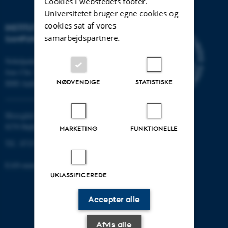
Cookies i webstedets footer.
Universitetet bruger egne cookies og
cookies sat af vores
INSTITUT FOR KULTUR OG
samarbejdspartnere.
SAMFUND
Nobelparken
Jens Chr. Skous vej 7
NØDVENDIGE
STATISTISKE
8000 Aarhus C
Moesgård Allé 20
8270 Højbjerg
MARKETING
FUNKTIONELLE
Tlf.: 8715 0000
EAN-nummer: 5798000418301
UKLASSIFICEREDE
Accepter alle
Afvis alle