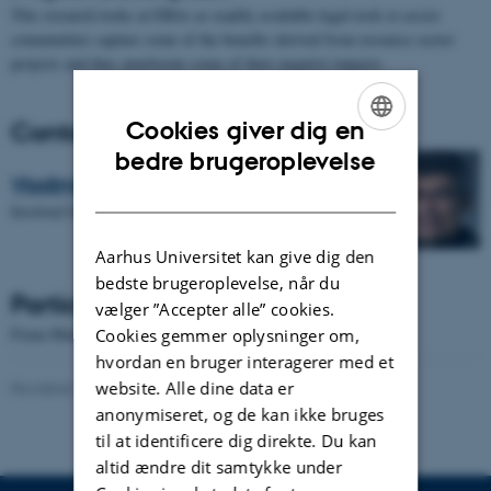
This research looks at EBAs as readily available legal tools to assist
communities capture some of the benefits derived from resource sector
projects and thus ameliorate some of their negative impacts.
Contact
Cookies giver dig en
ENGLISH
bedre brugeroplevelse
Vladimir Douglas Pacheco Cueva
DANISH
Involved Scholar
Aarhus Universitet kan give dig den
bedste brugeroplevelse, når du
Participating Scholars
vælger ”Accepter alle” cookies.
Fiona Martin - University of Sydney
Cookies gemmer oplysninger om,
hvordan en bruger interagerer med et
website. Alle dine data er
Revideret 16.04.2026
-
Sasha Denae Juul Nielsen
anonymiseret, og de kan ikke bruges
til at identificere dig direkte. Du kan
altid ændre dit samtykke under