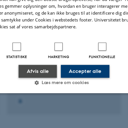
es gemmer oplysninger om, hvordan en bruger interagerer med
er anonymiseret, og de kan ikke bruges til at identificere dig d
t samtykke under Cookies i webstedets footer. Universitetet br
kies sat af vores samarbejdspartnere.
FORSKNINGSPROJEKT
Håndtering af kræftrisiko i almen praksis
STATISTISKE
MARKETING
FUNKTIONELLE
1. dec. 2022
-
15. feb. 2026
Afvis alle
Accepter alle
Læs mere om cookies
Statistiske
Marketing
Funktionelle