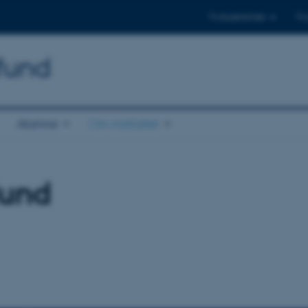
Til studerende
Til
mfund
Alumne
Om instituttet
lund