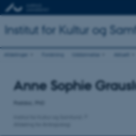
Institut for Kultur og Sa
Afdelinger
Forskning
Uddannelse
Aktuelt
Anne Sophie Graus
Titel
Primær tilknytning
Postdoc, PhD
Institut for Kultur og Samfund
Afdeling for Antropologi