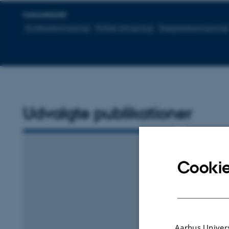
FAGOMRÅDER
Sundhedsantropologi
Politisk antropologi
Slægtskabsantropologi
Udvalgte publikationer
Cookie
Aarhus Univers