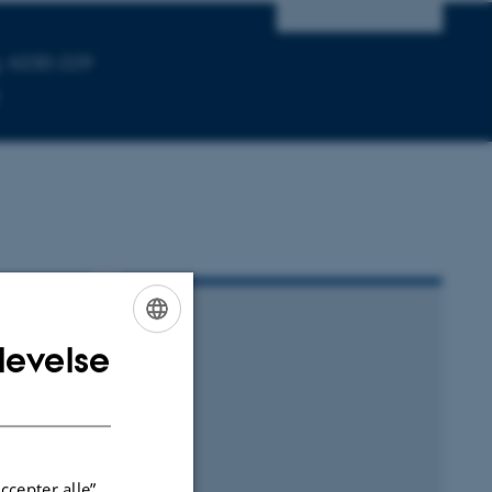
, 4230-229
levelse
ENGLISH
DANISH
ccepter alle”