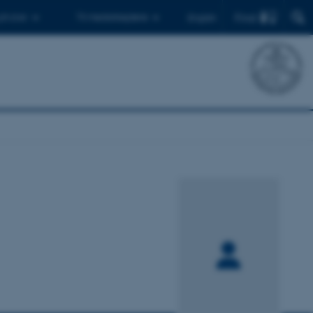
Find
 ph.d.er
Til medarbejdere
English