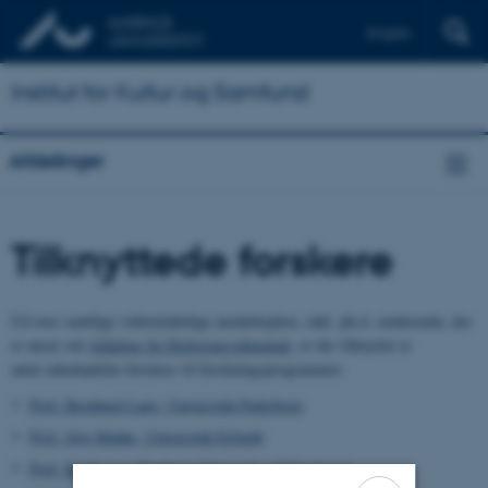
English
Institut for Kultur og Samfund
Afdelinger
Tilknyttede forskere
Ud over samtlige videnskabelige medarbejdere, inkl. ph.d.-studerende, der
er ansat ved
Afdeling for Religionsvidenskab
, er der tilknyttet et
antal udenlandske forskere til forskningsprogrammet:
Prof. Bernhard Lang, Universität Paderborn
Prof. Jörg Rüpke, Universität Erfurth
Prof. Kocku von Stuckrad, University of Groningen