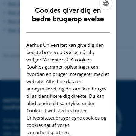
Prof. Linda Woodhead, Lancaster University
Cookies giver dig en
Prof. Merlin Donald, Queen's University, Ontario
ENGLISH
bedre brugeroplevelse
Prof. Pascal Boyer, Washington University, St. Louis
DANISH
Prof. Einar Thomassen, University of Bergen
Aarhus Universitet kan give dig den
bedste brugeroplevelse, når du
Revideret 16.04.2026
-
Lotte Varnich
vælger ”Accepter alle” cookies.
Cookies gemmer oplysninger om,
hvordan en bruger interagerer med et
website. Alle dine data er
anonymiseret, og de kan ikke bruges
til at identificere dig direkte. Du kan
INSTITUT FOR KULTUR OG
altid ændre dit samtykke under
SAMFUND
Cookies i webstedets footer.
Universitetet bruger egne cookies og
Nobelparken
cookies sat af vores
Jens Chr. Skous vej 7
samarbejdspartnere.
8000 Aarhus C