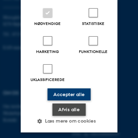
Moesgård Allé 20
NØDVENDIGE
STATISTISKE
8270 Højbjerg
Tlf.: 8715 0000
EAN-nummer: 5798000418301
MARKETING
FUNKTIONELLE
UKLASSIFICEREDE
OM OS
UDDANNELSER
Accepter alle
Om instituttet
Bachelor
Afvis alle
Medarbejdere
Kandidat
Kontakt
Ph.D.
Læs mere om cookies
Tilvalg
Efter- og videreuddannelse