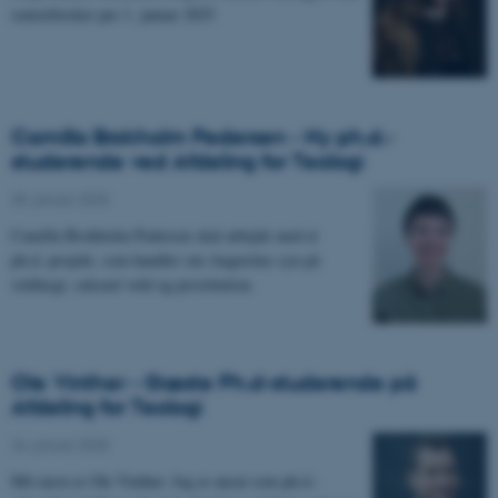
seniorforsker per 1. januar 2025
Camilla Brokholm Pedersen - Ny ph.d.-
studerende ved Afdeling for Teologi
28. januar 2025
-
Camilla Brokholm Pedersen skal arbejde med et
ph.d.-projekt, som handler om Augustins syn på
voldtægt, seksuel vold og prostitution.
Ole Vinther - Gæste Ph.d-studerende på
Afdeling for Teologi
24. januar 2025
-
Mit navn er Ole Vinther. Jeg er ansat som ph.d.-