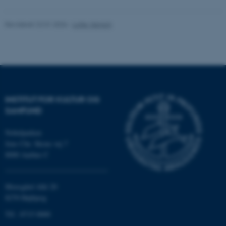
Revideret 22.01.2026
-
Lotte Varnich
Navn
Udbyder / Domæne
be_typo_user
TYPO3 Association
.au.dk
INSTITUT FOR KULTUR OG
fe_typo_user
Typo3 Association
SAMFUND
.au.dk
Nobelparken
Jens Chr. Skous vej 7
8000 Aarhus C
Moesgård Allé 20
8270 Højbjerg
Tlf.: 8715 0000