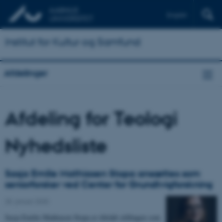
English
Institut for Kultur og Samfund
Afdelinger
Afdeling for Teologi
Nyhedsliste
Sasja Emilie Mathiasen Stopa ansættes som
seniorforsker ved Center for Grundtvigforskning
28. januar 2025
-
Sasja Emilie Mathiasen Stopa er tiltrådt stillingen som