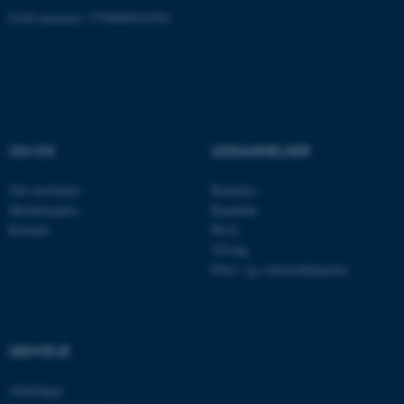
EAN-nummer: 5798000418301
ASP.NET_SessionId
Microsoft Corporation
.au.dk
JSESSIONID
Oracle Corporation
OM OS
UDDANNELSER
.au.dk
Om instituttet
Bachelor
Medarbejdere
Kandidat
ARRAffinity
Kontakt
Ph.D.
Microsoft Corporation
.mitstudie.au.dk
Tilvalg
Efter- og videreuddannelse
esctx
Microsoft Corporation
.login.microsoftonline.com
GENVEJE
fpc
Microsoft Corporation
Afdelinger
login.microsoftonline.com