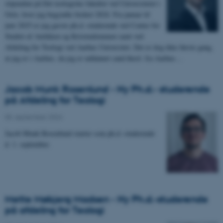
stipendiat på Det teologiske fakultet ved Universitetet i
Oslo, hvor jeg begyndte foråret 2024. Fra januar til
juni 2025 er jeg gæste ph.d.-studerende ved Center for
Studiet af Antikken og Kristendommen samt ved
Afdeling for Teologi ved Aarhus Universitet. Det er dog ikke første gang,
at jeg er i Aarhus, da jeg er uddannet cand.theol. fra Aarhus…
Jacob Munk Rosenlund - Ny Ph.d.- studerende
på Afdeling for Teologi
05. september 2024
-
Jacob Munk Rosenlund starter som ph.d.-studerende
d. 1. september.
Mette Møbjerg Madsen - Ny Ph.d.-studerende
på afdeling for Teologi