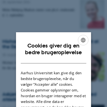
05. september 2024
-
Mette Møbjerg Madsen starter som ph.d.-studerende
d. 1. september.
Michael Au-Mullaney - visiting PhD student at
Cookies giver dig en
the Department of Theology
ENGLISH
bedre brugeroplevelse
30. august 2024
-
DANISH
Michael Au-Mullaney will be a visiting PhD student
for the academic year 2024-2025.
Aarhus Universitet kan give dig den
bedste brugeroplevelse, når du
vælger ”Accepter alle” cookies.
Cookies gemmer oplysninger om,
Asbjørn Lauridsen - Ny ph.d.-studerende ved
hvordan en bruger interagerer med et
Afdeling for Teologi
website. Alle dine data er