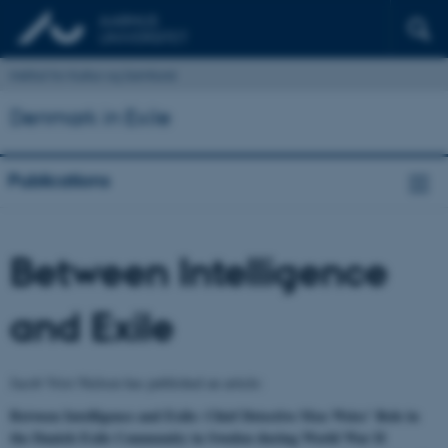
Institut for Kultur og Samfund
Denmark in Exile
Publications
Between Intelligence
and Exile
Jacob Vrist Nielsen has published an article:
Between Intelligence and Exile: Chief Detective Max Weiss’ Role in
the Danish Exile Community in Sweden during World War II