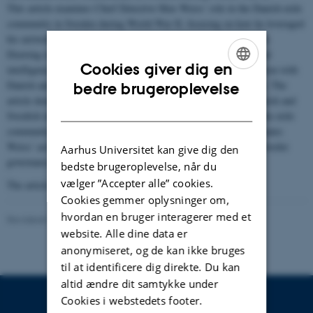
This article examines Chief Detective Max Weiss’ role in the Danish exile
community in Sweden during World War II, focusing on how he leveraged
his networks and knowledge to achieve a central position of power.
Drawing on archival sources, including police reports, letters, and
Cookies giver dig en
intelligence documents, the analysis highlights Weiss’ collaboration with
ENGLISH
Danish and Swedish actors and his work with the Refugee Office. The
bedre brugeroplevelse
article demonstrates how Weiss navigated the intersection of Danish and
DANISH
Swedish interests, becoming a key figure in the organization of the exile
community while also generating internal conflicts. It further situates
Weiss’ actions within broader discussions of sovereignty, cross-border
Aarhus Universitet kan give dig den
governance, and state functions during states of exception.
bedste brugeroplevelse, når du
vælger ”Accepter alle” cookies.
The article is published here:
Temp- Tidsskrift for historie
Cookies gemmer oplysninger om,
hvordan en bruger interagerer med et
Revideret 09.04.2026
-
Jacob Vrist Nielsen
website. Alle dine data er
anonymiseret, og de kan ikke bruges
til at identificere dig direkte. Du kan
altid ændre dit samtykke under
Cookies i webstedets footer.