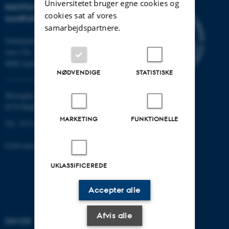
Universitetet bruger egne cookies og
INSTITUT FOR KULTUR OG
cookies sat af vores
SAMFUND
samarbejdspartnere.
Nobelparken
Jens Chr. Skous vej 7
8000 Aarhus C
NØDVENDIGE
STATISTISKE
Moesgård Allé 20
8270 Højbjerg
MARKETING
FUNKTIONELLE
Tlf.: 8715 0000
EAN-nummer: 5798000418301
UKLASSIFICEREDE
Accepter alle
Afvis alle
OM OS
UDDANNELSER