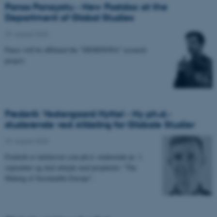
Panos Panayotu - New Postdoc at the
Department of Global Studies
29. august 2023
-
Panos will be affiliated the "DEMINOVA" research
project.
Frederik Vestergaard Hyttel - Ny ph.d.-
studerende ved Afdeling for Globale Studier
29. august 2023
-
Frederik er indskrevet som ph.d.-studerende pr. 1.
september og skal arbejde med projeketet: "The
Making of Sustainable Europe".