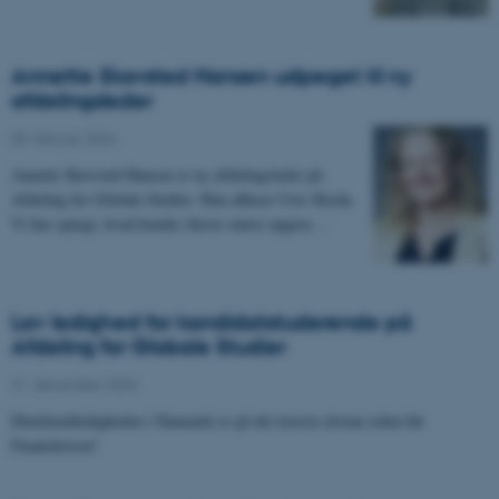
Annette Skovsted Hansen udpeget til ny
afdelingsleder
05. februar 2024
-
Annette Skovsted Hansen er ny afdelingsleder på
Afdeling for Globale Studier. Hun afløser Uwe Skoda.
Vi har spurgt, hvad hendes første større opgave…
Lav ledighed for kandidatstuderende på
Afdeling for Globale Studier
21. december 2023
-
Dimittendledigheden i Danmark er på det laveste niveau siden før
Finanskrisen!