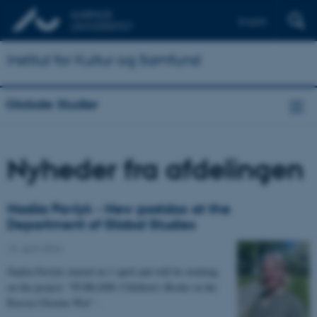
English
Institut for Kultur og Samfund
Globale Studier
Nyheder fra afdelingen
Nadiia Pavlyk - New postdoc at the
Department of Global Studies
15. april 2024
-
Nadiia Pavlyk started on 1 april and will be working
on the project: "PUBLISH: Children's Books in the
Russia-Ukraine War" .