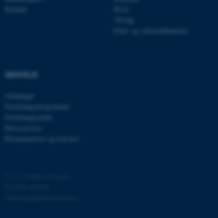
Kontakt
Ph.D.
JSESSIONID
Oracle Corporation
Tilvalg
.au.dk
Efter- og videreuddannelse
ARRAffinity
Microsoft Corporation
.mitstudie.au.dk
GENVEJE
Afdelinger
Forskningsprogrammer
Forskningscentre
esctx
Microsoft Corporation
Presseservice
.login.microsoftonline.com
Eksaminatorer og censorer
fpc
Microsoft Corporation
login.microsoftonline.com
©
—
Cookies på au.dk
__cf_bm
Cloudflare Inc.
.pure.au.dk
Privatlivspolitik
Tilgængelighedserklæring