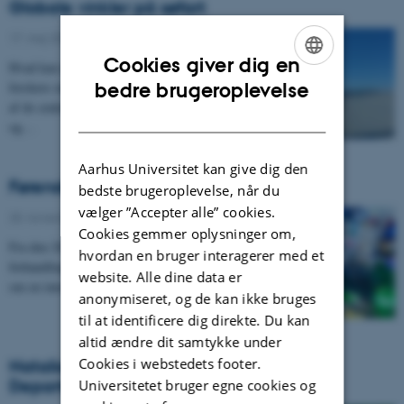
Globale vinkler på søfart
17. maj 2023
-
Cookies giver dig en
Hvad kan en havn i Ghana lære danske havne og
ENGLISH
forskere om relationen mellem by og havn? Det er et
bedre brugeroplevelse
af de centrale spørgsmål, som forskere fra Aarhus
DANISH
og…
Aarhus Universitet kan give dig den
Førende plastforskere i fælles opråb
bedste brugeroplevelse, når du
vælger ”Accepter alle” cookies.
25. november 2022
-
Cookies gemmer oplysninger om,
Fra den 28. november til den 2. december skal et
hvordan en bruger interagerer med et
forhandlingsudvalg under FN indlede forhandlinger
website. Alle dine data er
om en international traktat, der skal stoppe…
anonymiseret, og de kan ikke bruges
til at identificere dig direkte. Du kan
altid ændre dit samtykke under
Cookies i webstedets footer.
Natalia Miranda - New postdoc at the
Department of Global Studies
Universitetet bruger egne cookies og