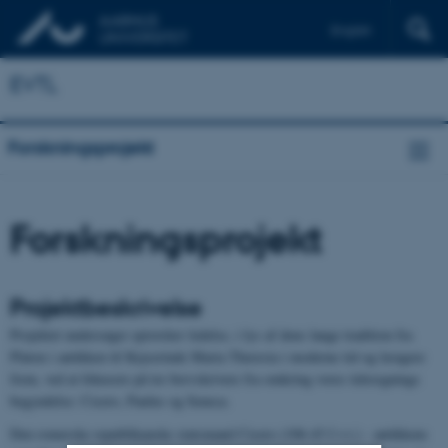
English
Deutsch
EVTL
Forskningsprojekt
Forskningsprojekt
Projektbeskrivelse
Projektet undersøger epistolær ledelse, i lys af dens lange tradition fra
Platon i antikken til Kejserinde Maria Theresia i moderne tid og længere
frem, ved at fokusere på tre brevskrivere fra omkring vores tidsregnings
begyndelse: Cicero, Paulus og Seneca.
Den romerske republikanske statsmand Cicero (106-43 f.v.t.) - antikkens