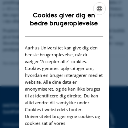
grundlægger af brevsamlingen -, den tidlige kristne missionær Paulus (†
c. 62 e.v.t.) og den tidlige imperiale romerske filosof og politiker Seneca
Cookies giver dig en
den yngre (c. 4 f.v.t.-65 e.v.t.) brugte alle tre brevet som middel til at lede
ENGLISH
i den offentlige sfære.
bedre brugeroplevelse
Projektets idé er at analysere Cicero, Paulus og Senecas breve med henblik
DANISH
på at frembringe de indlejrede autoritative fordringer samt litterære,
filosofiske og moralske mønstre, ved hvilke disse tre forfattere blev varige
Aarhus Universitet kan give dig den
paradigmer for politisk, moralsk og religiøst lederskab.
bedste brugeroplevelse, når du
vælger ”Accepter alle” cookies.
Revideret 22.01.2026
Cookies gemmer oplysninger om,
hvordan en bruger interagerer med et
website. Alle dine data er
anonymiseret, og de kan ikke bruges
til at identificere dig direkte. Du kan
altid ændre dit samtykke under
INSTITUT FOR KULTUR OG
Cookies i webstedets footer.
SAMFUND
Universitetet bruger egne cookies og
cookies sat af vores
Nobelparken