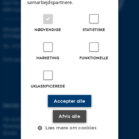
samarbejdspartnere.
Jens Chr. Skous vej 7
8000 Aarhus C
Moesgård Allé 20
NØDVENDIGE
STATISTISKE
8270 Højbjerg
Tlf.: 8715 0000
MARKETING
FUNKTIONELLE
EAN-nummer: 5798000418301
UKLASSIFICEREDE
Accepter alle
OM OS
UDDANNELSER
Afvis alle
Om instituttet
Bachelor
Medarbejdere
Kandidat
Læs mere om cookies
Kontakt
Ph.D.