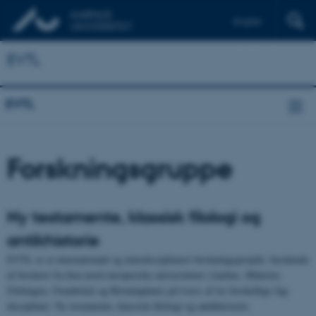
English
Deutsch
EVTL
EVTL
Forskningsgruppe
Ny testamente, klassisk filologi og
antikhistorie
EVTL er et internationalt og interdisciplinært forskningsprojekt, bestående
af forskere fra fem nord-europæiske universiteter (Aarhus, Münster,
Göttingen, Osnabrück og Birmingham) på tværs af tre forskellige fag-
discipliner: Ny testamente, klassisk filologi og antikhistorie.