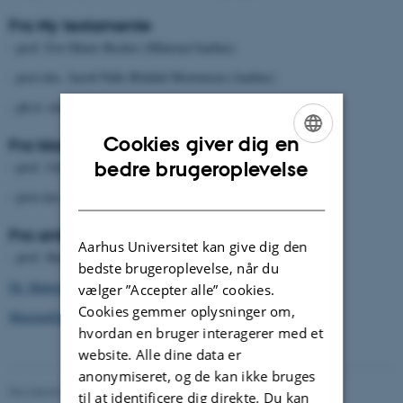
Fra Ny testamente
- prof. Eve-Marie Becker (Münster/Aarhus)
- post-doc. Jacob Palle Bliddal Mortensen (Aarhus)
- ph.d.-studerende Erich Benjamin Pracht (Aarhus)
Cookies giver dig en
Fra klassisk filologi
ENGLISH
bedre brugeroplevelse
- prof. Ulrike Egelhaaf-Gaiser (Göttingen)
DANISH
- post-doc. Nils Jaeger (Osnabrück)
Fra antikhistorie
Aarhus Universitet kan give dig den
- prof. Henriette van der Blom (Birmingham)
bedste brugeroplevelse, når du
Dr. Hubertus Theissen
vælger ”Accepter alle” cookies.
Cookies gemmer oplysninger om,
Maximillian Theissen, M.Phil.
hvordan en bruger interagerer med et
website. Alle dine data er
anonymiseret, og de kan ikke bruges
Revideret 22.01.2026
til at identificere dig direkte. Du kan