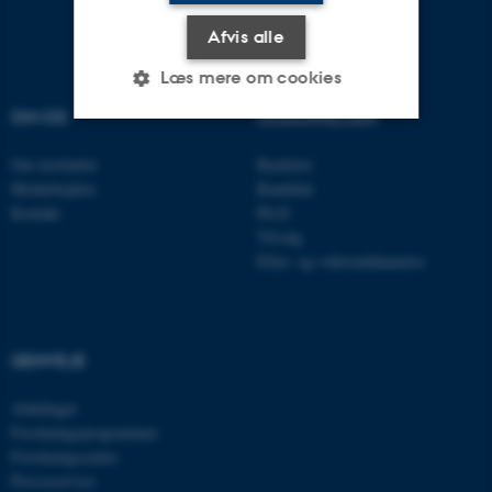
Afvis alle
Læs mere om cookies
OM OS
UDDANNELSER
Nødvendige
Statistiske
Marketing
Om instituttet
Bachelor
Medarbejdere
Kandidat
Funktionelle
Uklassificerede
Kontakt
Ph.D.
Tilvalg
Efter- og videreuddannelse
Nødvendige cookies hjælper
med at gøre hjemmesiden
brugbar ved at aktivere nogle
GENVEJE
grundlæggende funktioner
som navigation mm.
Afdelinger
Hjemmesiden kan ikke
Forskningsprogrammer
fungerer uden disse cookies.
Forskningscentre
Presseservice