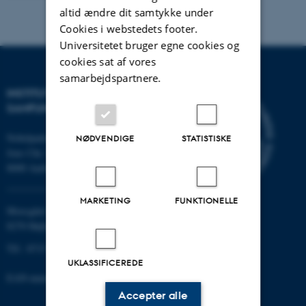
altid ændre dit samtykke under
Cookies i webstedets footer.
Universitetet bruger egne cookies og
cookies sat af vores
samarbejdspartnere.
INSTITUT FOR KULTUR OG
SAMFUND
Nobelparken
NØDVENDIGE
STATISTISKE
Jens Chr. Skous vej 7
8000 Aarhus C
MARKETING
FUNKTIONELLE
Moesgård Allé 20
8270 Højbjerg
Tlf.: 8715 0000
UKLASSIFICEREDE
EAN-nummer: 5798000418301
Accepter alle