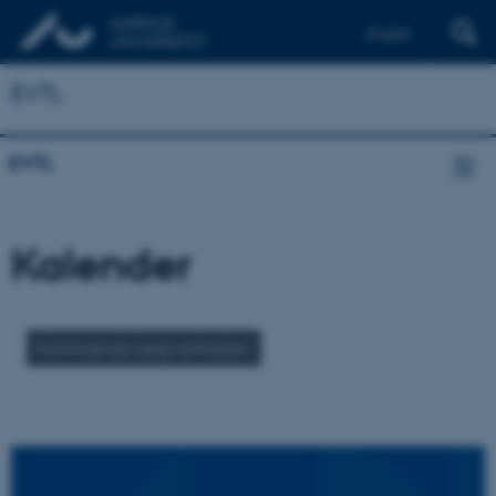
English
Deutsch
EVTL
EVTL
Kalender
Kommende begivenheder: