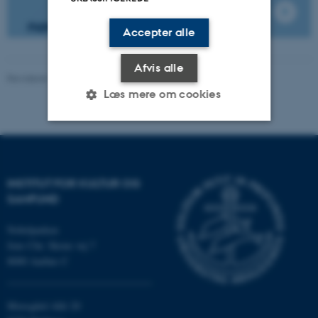
november 2018
Accepter alle
Afvis alle
Revideret 16.04.2026
Læs mere om cookies
Nødvendige
Statistiske
Marketing
Funktionelle
Uklassificerede
INSTITUT FOR KULTUR OG
SAMFUND
Nobelparken
Nødvendige cookies hjælper
Jens Chr. Skous vej 7
med at gøre hjemmesiden
8000 Aarhus C
brugbar ved at aktivere nogle
grundlæggende funktioner
som navigation mm.
Moesgård Allé 20