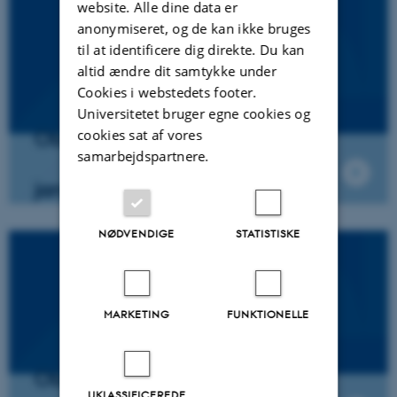
website. Alle dine data er
anonymiseret, og de kan ikke bruges
til at identificere dig direkte. Du kan
altid ændre dit samtykke under
Cookies i webstedets footer.
Universitetet bruger egne cookies og
Oberseminar
cookies sat af vores
samarbejdspartnere.
januar 2019
NØDVENDIGE
STATISTISKE
MARKETING
FUNKTIONELLE
Oberseminar
UKLASSIFICEREDE