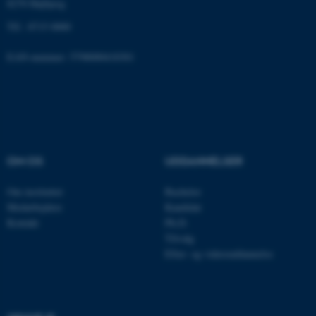
Hjemmesiden kan ikke
8270 Højbjerg
fungerer uden disse cookies.
Tlf.: 8715 0000
EAN-nummer: 5798000418301
Navn
Udbyder / Domæne
be_typo_user
TYPO3 Association
.au.dk
OM OS
UDDANNELSER
fe_typo_user
Typo3 Association
.au.dk
Om instituttet
Bachelor
Medarbejdere
Kandidat
Kontakt
Ph.D.
Tilvalg
Efter- og videreuddannelse