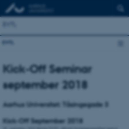
EVTL
EVTL
Kick-Off Seminar
september 2018
Aarhus Universitet: Tåsingegade 3
Kick-Off September 2018
28. september 2018 åbnede EVTL officielt forskningsprojektet med et