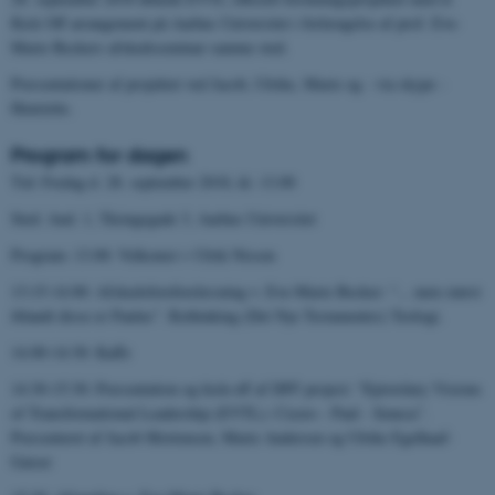
Kick Off arrangement på Aarhus Universitet i forlængelse af prof. Eve-
Marie Beckers afskedsseminar samme sted.
Præsentationer af projektet ved Jacob, Ulrike, Marie og - via skype -
Henriette.
Program for dagen
Tid: Fredag d. 28. september 2018, kl. 13.00
Sted: Aud. 1, Tåsingegade 3, Aarhus Universitet
Program: 13.00: Velkomst v Ulrik Nissen
13:15-14.00: Afskedsforeforelæsning v. Eve-Marie Becker: “... men størst
iblandt disse er Paulus”. Rethinking (Det Nye Testamentes) Teologi.
14.00-14:30: Kaffe
14:30-15:30: Præsentation og kick-off af DFF project: “Epistolary Visions
of Transformational Leadership (EVTL): Cicero - Paul - Seneca”.
Præsenteret af Jacob Mortensen, Marie Andersen og Ulrike Egelhaaf-
Gaiser