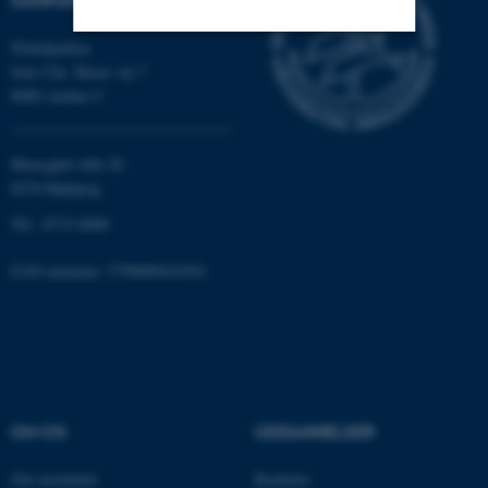
Nobelparken
Jens Chr. Skous vej 7
Nødvendige
Statistiske
Marketing
8000 Aarhus C
Funktionelle
Uklassificerede
Moesgård Allé 20
8270 Højbjerg
Nødvendige cookies hjælper
Tlf.: 8715 0000
med at gøre hjemmesiden
brugbar ved at aktivere nogle
EAN-nummer: 5798000418301
grundlæggende funktioner
som navigation mm.
Hjemmesiden kan ikke
fungerer uden disse cookies.
OM OS
UDDANNELSER
Navn
Udbyder / Domæne
Om instituttet
Bachelor
be_typo_user
TYPO3 Association