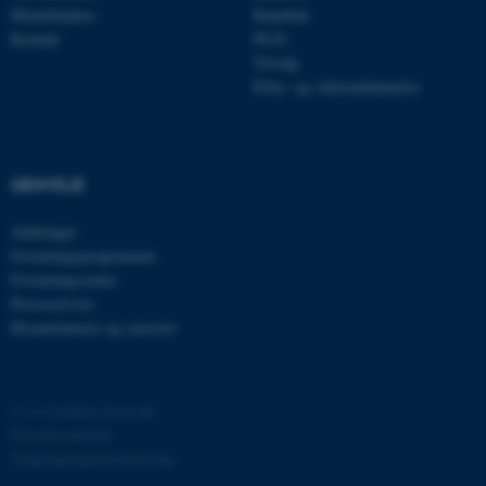
Medarbejdere
Kandidat
.au.dk
Kontakt
Ph.D.
Tilvalg
Efter- og videreuddannelse
fe_typo_user
Typo3 Association
.au.dk
GENVEJE
Afdelinger
Forskningsprogrammer
Forskningscentre
Presseservice
Eksaminatorer og censorer
©
—
Cookies på au.dk
ASP.NET_SessionId
Microsoft Corporation
.au.dk
Privatlivspolitik
Tilgængelighedserklæring