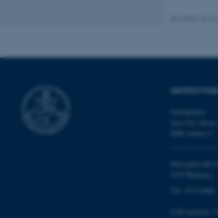
Revideret 20.10
ARRAffinity
esctx
fpc
INSTITUT FO
__cf_bm
Nobelparken
Jens Chr. Skous 
8000 Aarhus C
__cf_bm
Moesgård Allé 2
__cf_bm
8270 Højbjerg
Tlf.: 8715 0000
ARRAffinitySameSite
EAN-nummer: 5