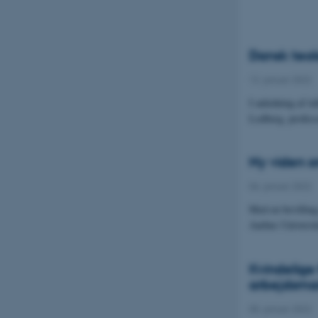
Dansk teol
12. januar 2022
-
I anledning af ti
Lodberg, profes
Ny viden o
06. januar 2022
-
Med en bevilling
Aarhus Universi
Kvindelige
arbejdsmar
05. januar 2022
-