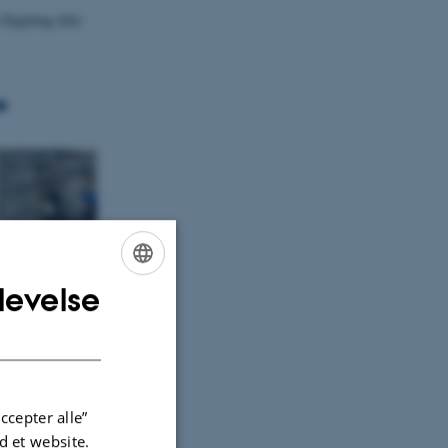
flygtning eller
e
levelse
ENGLISH
gfondet
DANISH
undsvidenskab,
ccepter alle”
 et website.