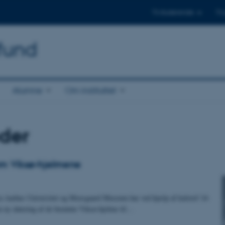
Til studerende
Til
mfund
Alumne
Om instituttet
der
om Viksø-hjelmene
ra Aarhus Universitet og Moesgaard Museum har ved hjælp af kulstof 14-
en ny datering af de berømte Viksø-hjelme til…