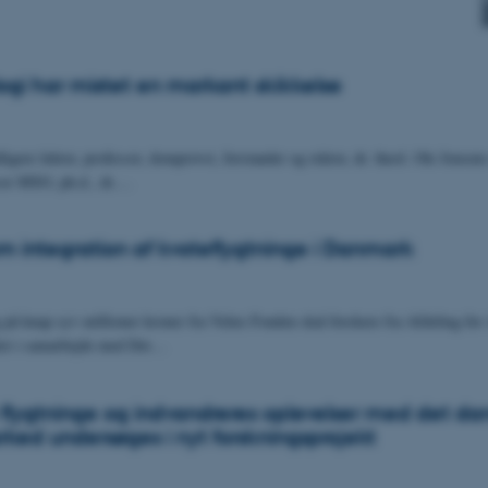
ogi har mistet en markant skikkelse
dligere lektor, professor, domprovst, forstander og rektor, dr. theol. Ole Jensen
sor MSO, ph.d., dr.…
m integration af kvoteflygtninge i Danmark
 på knap syv millioner kroner fra Velux Fonden skal forskere fra Afdeling for
tet i samarbejde med Det…
 flygtninge og indvandreres oplevelser med det da
ked undersøges i nyt forskningsprojekt