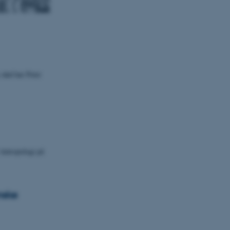
s død har Peter
 Antropologi på
nske