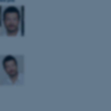
ed pris
 vores CMS-udbyder,
identificere en backend-
bruger er logget ind i
rbundet med Typo3-
emet. Det bruges generelt
ntifikator for at gøre det
præferencer, men i mange
 ikke nødvendigt, da det
lt af platformen, skønt
webstedsadministratorer. I
dstillet til at blive
en browsersession. Det
entifikator i stedet for
ose platform session
emmesider, som er skrevet
gi. Den bruges af serveren
onym brugersession.
session cookie, brugt af