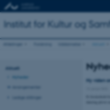
Institut for Kultur og Sa
Afdelinger
Forskning
Uddannelse
Aktuelt
Nyhe
Aktuelt
Nyheder
Ny viden 
Arrangementer
13. januar 2022
-
Et forskerhold f
Ledige stillinger
datering påvist 