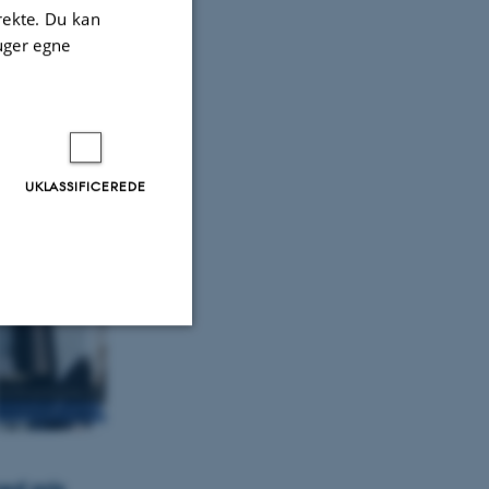
irekte. Du kan
al Studies
uger egne
UKLASSIFICEREDE
Uklassificerede
ere nogle
rer uden disse