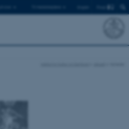
Find
 ph.d.er
Til medarbejdere
English
Institut for Kultur og Samfund
Aktuelt
Nyheder